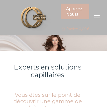
Appelez-
Nous!
Panier:
0,00
€
Experts en solutions
capillaires
Vous êtes sur le point de
découvrir une gamme de